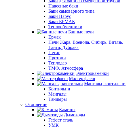
Баки для бани со смещенной трубой
Навесные баки
Баки самоварного типа
Баки Парус
Баки ЕРМАК
Теплообменники
Банные печи
Ермак
Печи Жара, Воевода, Сибирь, Витязь,
Тайга, Дубрава
Пегас
Протопи
Теплодар
ТМФ, Атмосфера
Электрокаменки
Мастер флеш
Мангалы, коптильни
Коптильни
Мангалы
Тандыры
Отопление
Камины
Дымоходы
Гефест сталь
УМК