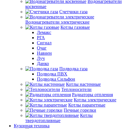
Водонагреватели
косвенные
Счетчики газа
Водонагреватели электрические
Котлы газовые
Лемакс
РГА
Сигнал
Очаг
Навиен
Луч
Данко
Подводка газа
Подводка ПВХ
Подводка Сильфон
Котлы настенные
Теплоносители
Радиаторы отпления
Котлы электрические
Котлы парапетные
Печные горелки
Котлы
твердотопливные
Кухонная техника