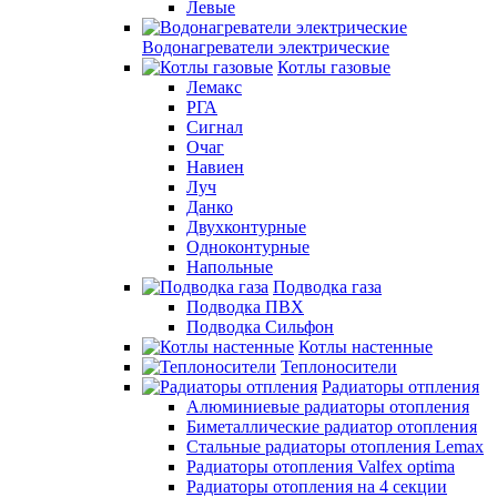
Левые
Водонагреватели электрические
Котлы газовые
Лемакс
РГА
Сигнал
Очаг
Навиен
Луч
Данко
Двухконтурные
Одноконтурные
Напольные
Подводка газа
Подводка ПВХ
Подводка Сильфон
Котлы настенные
Теплоносители
Радиаторы отпления
Алюминиевые радиаторы отопления
Биметаллические радиатор отопления
Стальные радиаторы отопления Lemax
Радиаторы отопления Valfex optima
Радиаторы отопления на 4 секции