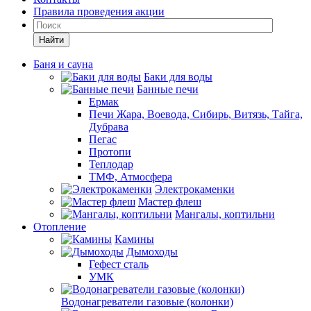
Правила проведения акции
Найти
Баня и сауна
Баки для воды
Банные печи
Ермак
Печи Жара, Воевода, Сибирь, Витязь, Тайга,
Дубрава
Пегас
Протопи
Теплодар
ТМФ, Атмосфера
Электрокаменки
Мастер флеш
Мангалы, коптильни
Отопление
Камины
Дымоходы
Гефест сталь
УМК
Водонагреватели газовые (колонки)