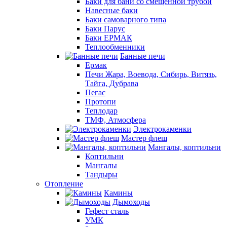
Баки для бани со смещенной трубой
Навесные баки
Баки самоварного типа
Баки Парус
Баки ЕРМАК
Теплообменники
Банные печи
Ермак
Печи Жара, Воевода, Сибирь, Витязь,
Тайга, Дубрава
Пегас
Протопи
Теплодар
ТМФ, Атмосфера
Электрокаменки
Мастер флеш
Мангалы, коптильни
Коптильни
Мангалы
Тандыры
Отопление
Камины
Дымоходы
Гефест сталь
УМК