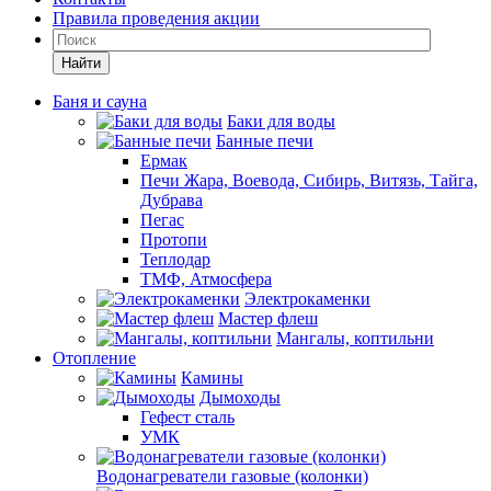
Правила проведения акции
Найти
Баня и сауна
Баки для воды
Банные печи
Ермак
Печи Жара, Воевода, Сибирь, Витязь, Тайга,
Дубрава
Пегас
Протопи
Теплодар
ТМФ, Атмосфера
Электрокаменки
Мастер флеш
Мангалы, коптильни
Отопление
Камины
Дымоходы
Гефест сталь
УМК
Водонагреватели газовые (колонки)