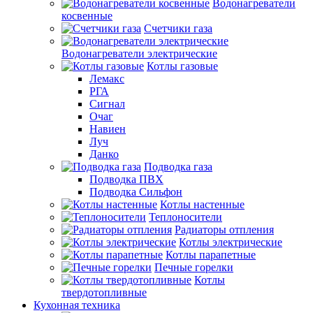
Водонагреватели
косвенные
Счетчики газа
Водонагреватели электрические
Котлы газовые
Лемакс
РГА
Сигнал
Очаг
Навиен
Луч
Данко
Подводка газа
Подводка ПВХ
Подводка Сильфон
Котлы настенные
Теплоносители
Радиаторы отпления
Котлы электрические
Котлы парапетные
Печные горелки
Котлы
твердотопливные
Кухонная техника