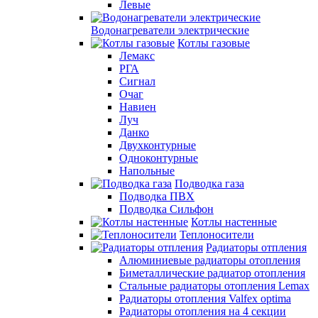
Левые
Водонагреватели электрические
Котлы газовые
Лемакс
РГА
Сигнал
Очаг
Навиен
Луч
Данко
Двухконтурные
Одноконтурные
Напольные
Подводка газа
Подводка ПВХ
Подводка Сильфон
Котлы настенные
Теплоносители
Радиаторы отпления
Алюминиевые радиаторы отопления
Биметаллические радиатор отопления
Стальные радиаторы отопления Lemax
Радиаторы отопления Valfex optima
Радиаторы отопления на 4 секции