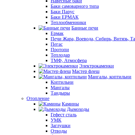
Навесные баки
Баки самоварного типа
Баки Парус
Баки ЕРМАК
Теплообменники
Банные печи
Ермак
Печи Жара, Воевода, Сибирь, Витязь, Т
Пегас
Протопи
Теплодар
ТМФ, Атмосфера
Электрокаменки
Мастер флеш
Мангалы, коптильни
Коптильни
Мангалы
Тандыры
Отопление
Камины
Дымоходы
Гефест сталь
УМК
Заглушки
Отводы