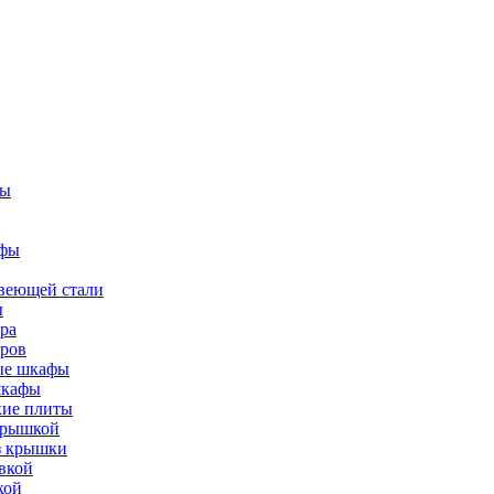
фы
афы
веющей стали
ы
ра
тров
вые шкафы
шкафы
кие плиты
 крышкой
ез крышки
вкой
кой