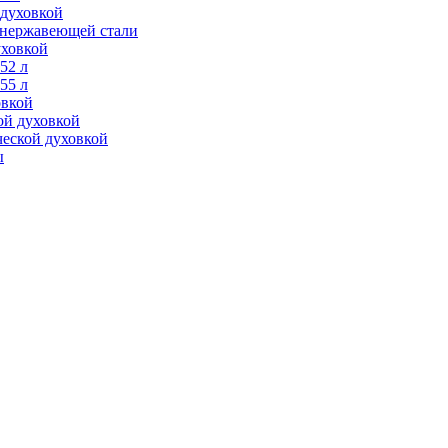
 духовкой
з нержавеющей стали
уховкой
52 л
55 л
овкой
ой духовкой
ческой духовкой
ы