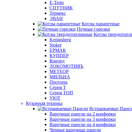
E-Term
СПУТНИК
Термекс
ЭВАН
Котлы парапетные
Печные горелки
Котлы твердотопл
Kenigsberg
Stoker
ЕРМАК
КУППЕР
Конорд
ЛОКОМОТИВЪ
МЕТЕОР
МИЛЬНА
Протопи
Серия Т
Серия ТОП
УЮТ
Кухонная техника
Встраиваемые Пане
Варочные панели на 2 конфорки
Варочные панели на 3 конфорки
Варочные панели на 4 конфорки
Черные варочные панели