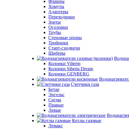
Фланцы
Хомуты
Адаптеры
Переходники
Зонты
Оголовки
Трубы
Стеновые опоры
Тройники
Старт-сэндвичи
Шиберы
Водона
Колонки Vilterm
Колонки Siberia Dream
Колонки GENBERG
Водонагревате
Счетчики газа
Бетар
Энгельс
Сигма
Правые
Левые
Водонагрев
Котлы газовые
Лемакс