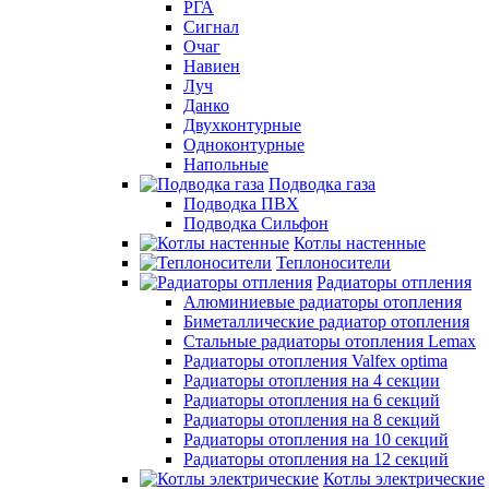
РГА
Сигнал
Очаг
Навиен
Луч
Данко
Двухконтурные
Одноконтурные
Напольные
Подводка газа
Подводка ПВХ
Подводка Сильфон
Котлы настенные
Теплоносители
Радиаторы отпления
Алюминиевые радиаторы отопления
Биметаллические радиатор отопления
Стальные радиаторы отопления Lemax
Радиаторы отопления Valfex optima
Радиаторы отопления на 4 секции
Радиаторы отопления на 6 секций
Радиаторы отопления на 8 секций
Радиаторы отопления на 10 секций
Радиаторы отопления на 12 секций
Котлы электрические