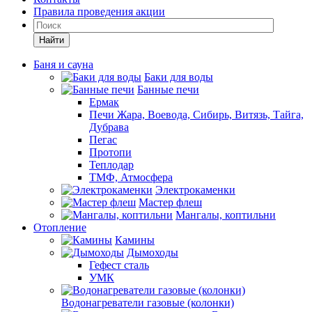
Правила проведения акции
Найти
Баня и сауна
Баки для воды
Банные печи
Ермак
Печи Жара, Воевода, Сибирь, Витязь, Тайга,
Дубрава
Пегас
Протопи
Теплодар
ТМФ, Атмосфера
Электрокаменки
Мастер флеш
Мангалы, коптильни
Отопление
Камины
Дымоходы
Гефест сталь
УМК
Водонагреватели газовые (колонки)