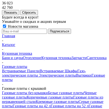
36 023
42 760
Сбросить
Будьте всегда в курсе!
Узнавайте о скидках и акциях первым
Новости магазина
Главная
-
Каталог
-
Кухонная техника
Баня и сауна
Отопление
Кухонная техника
Запчасти
Сантехника
-
Газовые плиты
Встраиваемые Панели
Встраиваемые Шкафы
Газо-
электрические плиты
Электрические плиты
Вытяжки
Газовые
плиты
-
Газовые плиты с крышкой
Газовые плиты без крышки
Белые газовые плиты
Черные
газовые плиты
Коричневые газовые плиты
Газовые плиты из
нержавеющей стали
Кремовые газовые плиты
Серые газовые
плиты
Газовые плиты на 42 л
Газовые плиты на 52 л
Газовые