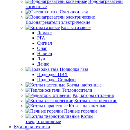
Водонагреватели
косвенные
Счетчики газа
Водонагреватели электрические
Котлы газовые
Лемакс
РГА
Сигнал
Очаг
Навиен
Луч
Данко
Подводка газа
Подводка ПВХ
Подводка Сильфон
Котлы настенные
Теплоносители
Радиаторы отпления
Котлы электрические
Котлы парапетные
Печные горелки
Котлы
твердотопливные
Кухонная техника