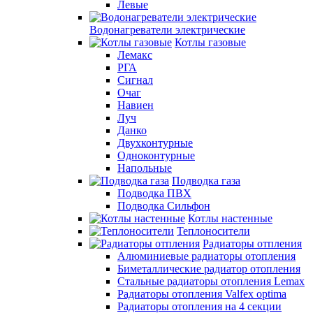
Левые
Водонагреватели электрические
Котлы газовые
Лемакс
РГА
Сигнал
Очаг
Навиен
Луч
Данко
Двухконтурные
Одноконтурные
Напольные
Подводка газа
Подводка ПВХ
Подводка Сильфон
Котлы настенные
Теплоносители
Радиаторы отпления
Алюминиевые радиаторы отопления
Биметаллические радиатор отопления
Стальные радиаторы отопления Lemax
Радиаторы отопления Valfex optima
Радиаторы отопления на 4 секции