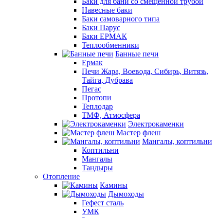
Баки для бани со смещенной трубой
Навесные баки
Баки самоварного типа
Баки Парус
Баки ЕРМАК
Теплообменники
Банные печи
Ермак
Печи Жара, Воевода, Сибирь, Витязь,
Тайга, Дубрава
Пегас
Протопи
Теплодар
ТМФ, Атмосфера
Электрокаменки
Мастер флеш
Мангалы, коптильни
Коптильни
Мангалы
Тандыры
Отопление
Камины
Дымоходы
Гефест сталь
УМК