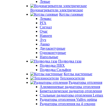
Левые
Водонагреватели электрические
Котлы газовые
Лемакс
РГА
Сигнал
Очаг
Навиен
Луч
Данко
Двухконтурные
Одноконтурные
Напольные
Подводка газа
Подводка ПВХ
Подводка Сильфон
Котлы настенные
Теплоносители
Радиаторы отпления
Алюминиевые радиаторы отопления
Биметаллические радиатор отопления
Стальные радиаторы отопления Lemax
Радиаторы отопления Valfex optima
Радиаторы отопления на 4 секции