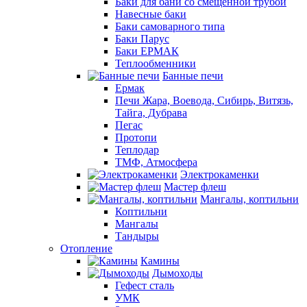
Баки для бани со смещенной трубой
Навесные баки
Баки самоварного типа
Баки Парус
Баки ЕРМАК
Теплообменники
Банные печи
Ермак
Печи Жара, Воевода, Сибирь, Витязь,
Тайга, Дубрава
Пегас
Протопи
Теплодар
ТМФ, Атмосфера
Электрокаменки
Мастер флеш
Мангалы, коптильни
Коптильни
Мангалы
Тандыры
Отопление
Камины
Дымоходы
Гефест сталь
УМК