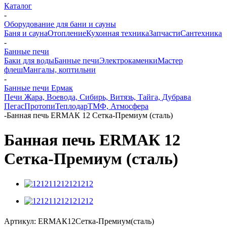
Каталог
-
Оборудование для бани и сауны
Баня и сауна
Отопление
Кухонная техника
Запчасти
Сантехника
-
Банные печи
Баки для воды
Банные печи
Электрокаменки
Мастер
флеш
Мангалы, коптильни
-
Банные печи Ермак
Печи Жара, Воевода, Сибирь, Витязь, Тайга, Дубрава
Пегас
Протопи
Теплодар
ТМФ, Атмосфера
-
Банная печь ЕRМАК 12 Сетка-Премиум (сталь)
Банная печь ЕRМАК 12
Сетка-Премиум (сталь)
Артикул:
ЕRМАК12Сетка-Премиум(сталь)