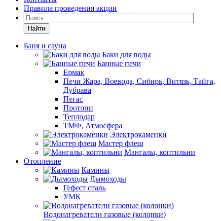
Правила проведения акции
Найти
Баня и сауна
Баки для воды
Банные печи
Ермак
Печи Жара, Воевода, Сибирь, Витязь, Тайга,
Дубрава
Пегас
Протопи
Теплодар
ТМФ, Атмосфера
Электрокаменки
Мастер флеш
Мангалы, коптильни
Отопление
Камины
Дымоходы
Гефест сталь
УМК
Водонагреватели газовые (колонки)