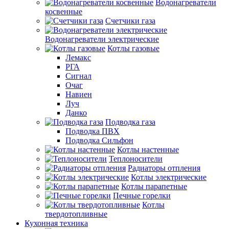
Водонагреватели
косвенные
Счетчики газа
Водонагреватели электрические
Котлы газовые
Лемакс
РГА
Сигнал
Очаг
Навиен
Луч
Данко
Подводка газа
Подводка ПВХ
Подводка Сильфон
Котлы настенные
Теплоносители
Радиаторы отпления
Котлы электрические
Котлы парапетные
Печные горелки
Котлы
твердотопливные
Кухонная техника