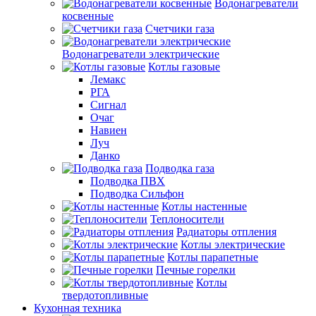
Водонагреватели
косвенные
Счетчики газа
Водонагреватели электрические
Котлы газовые
Лемакс
РГА
Сигнал
Очаг
Навиен
Луч
Данко
Подводка газа
Подводка ПВХ
Подводка Сильфон
Котлы настенные
Теплоносители
Радиаторы отпления
Котлы электрические
Котлы парапетные
Печные горелки
Котлы
твердотопливные
Кухонная техника