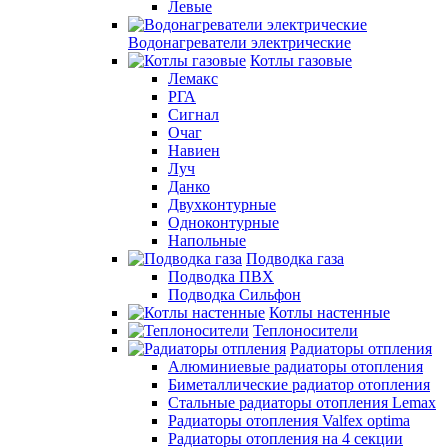
Левые
Водонагреватели электрические
Котлы газовые
Лемакс
РГА
Сигнал
Очаг
Навиен
Луч
Данко
Двухконтурные
Одноконтурные
Напольные
Подводка газа
Подводка ПВХ
Подводка Сильфон
Котлы настенные
Теплоносители
Радиаторы отпления
Алюминиевые радиаторы отопления
Биметаллические радиатор отопления
Стальные радиаторы отопления Lemax
Радиаторы отопления Valfex optima
Радиаторы отопления на 4 секции