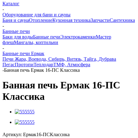
Каталог
-
Оборудование для бани и сауны
Баня и сауна
Отопление
Кухонная техника
Запчасти
Сантехника
-
Банные печи
Баки для воды
Банные печи
Электрокаменки
Мастер
флеш
Мангалы, коптильни
-
Банные печи Ермак
Печи Жара, Воевода, Сибирь, Витязь, Тайга, Дубрава
Пегас
Протопи
Теплодар
ТМФ, Атмосфера
-
Банная печь Ермак 16-ПС Классика
Банная печь Ермак 16-ПС
Классика
Артикул:
Ермак16-ПСКлассика