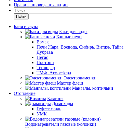
Правила проведения акции
Найти
Баня и сауна
Баки для воды
Банные печи
Ермак
Печи Жара, Воевода, Сибирь, Витязь, Тайга,
Дубрава
Пегас
Протопи
Теплодар
ТМФ, Атмосфера
Электрокаменки
Мастер флеш
Мангалы, коптильни
Отопление
Камины
Дымоходы
Гефест сталь
УМК
Водонагреватели газовые (колонки)