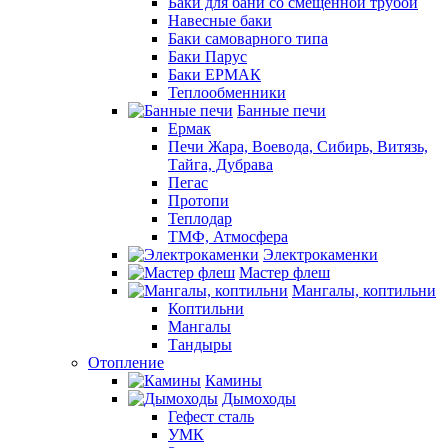
Баки для бани со смещенной трубой
Навесные баки
Баки самоварного типа
Баки Парус
Баки ЕРМАК
Теплообменники
Банные печи
Ермак
Печи Жара, Воевода, Сибирь, Витязь,
Тайга, Дубрава
Пегас
Протопи
Теплодар
ТМФ, Атмосфера
Электрокаменки
Мастер флеш
Мангалы, коптильни
Коптильни
Мангалы
Тандыры
Отопление
Камины
Дымоходы
Гефест сталь
УМК