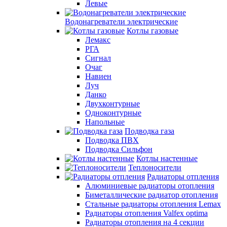
Левые
Водонагреватели электрические
Котлы газовые
Лемакс
РГА
Сигнал
Очаг
Навиен
Луч
Данко
Двухконтурные
Одноконтурные
Напольные
Подводка газа
Подводка ПВХ
Подводка Сильфон
Котлы настенные
Теплоносители
Радиаторы отпления
Алюминиевые радиаторы отопления
Биметаллические радиатор отопления
Стальные радиаторы отопления Lemax
Радиаторы отопления Valfex optima
Радиаторы отопления на 4 секции