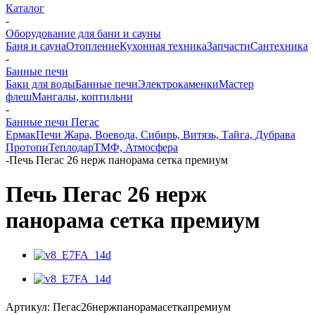
Каталог
-
Оборудование для бани и сауны
Баня и сауна
Отопление
Кухонная техника
Запчасти
Сантехника
-
Банные печи
Баки для воды
Банные печи
Электрокаменки
Мастер
флеш
Мангалы, коптильни
-
Банные печи Пегас
Ермак
Печи Жара, Воевода, Сибирь, Витязь, Тайга, Дубрава
Протопи
Теплодар
ТМФ, Атмосфера
-
Печь Пегас 26 нерж панорама сетка премиум
Печь Пегас 26 нерж
панорама сетка премиум
Артикул:
Пегас26нержпанорамасеткапремиум