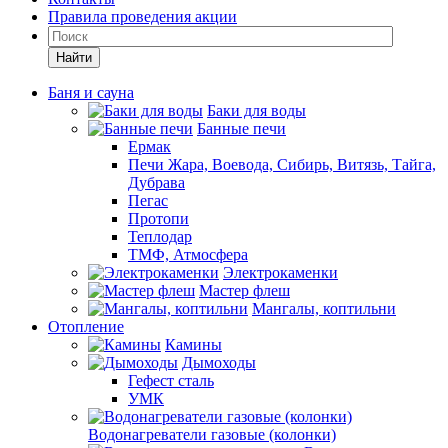
Правила проведения акции
Найти
Баня и сауна
Баки для воды
Банные печи
Ермак
Печи Жара, Воевода, Сибирь, Витязь, Тайга,
Дубрава
Пегас
Протопи
Теплодар
ТМФ, Атмосфера
Электрокаменки
Мастер флеш
Мангалы, коптильни
Отопление
Камины
Дымоходы
Гефест сталь
УМК
Водонагреватели газовые (колонки)