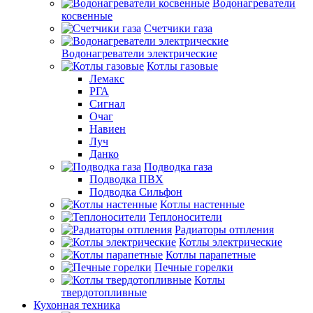
Водонагреватели
косвенные
Счетчики газа
Водонагреватели электрические
Котлы газовые
Лемакс
РГА
Сигнал
Очаг
Навиен
Луч
Данко
Подводка газа
Подводка ПВХ
Подводка Сильфон
Котлы настенные
Теплоносители
Радиаторы отпления
Котлы электрические
Котлы парапетные
Печные горелки
Котлы
твердотопливные
Кухонная техника