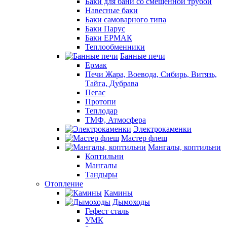
Баки для бани со смещенной трубой
Навесные баки
Баки самоварного типа
Баки Парус
Баки ЕРМАК
Теплообменники
Банные печи
Ермак
Печи Жара, Воевода, Сибирь, Витязь,
Тайга, Дубрава
Пегас
Протопи
Теплодар
ТМФ, Атмосфера
Электрокаменки
Мастер флеш
Мангалы, коптильни
Коптильни
Мангалы
Тандыры
Отопление
Камины
Дымоходы
Гефест сталь
УМК