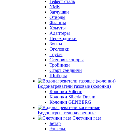
Гефест сталь
УМК
Заглушки
Отводы
Фланцы
Хомуты
Адаптеры
Переходники
Зонты
Оголовки
Трубы
Стеновые опоры
Тройники
Старт-сэндвичи
Шиберы
Водонагреватели газовые (колонки)
Колонки Vilterm
Колонки Siberia Dream
Колонки GENBERG
Водонагреватели косвенные
Счетчики газа
Бетар
Энгельс