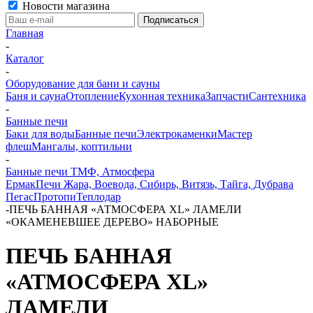
Новости магазина
Главная
-
Каталог
-
Оборудование для бани и сауны
Баня и сауна
Отопление
Кухонная техника
Запчасти
Сантехника
-
Банные печи
Баки для воды
Банные печи
Электрокаменки
Мастер
флеш
Мангалы, коптильни
-
Банные печи ТМФ, Атмосфера
Ермак
Печи Жара, Воевода, Сибирь, Витязь, Тайга, Дубрава
Пегас
Протопи
Теплодар
-
ПЕЧЬ БАННАЯ «АТМОСФЕРА XL» ЛАМЕЛИ
«ОКАМЕНЕВШЕЕ ДЕРЕВО» НАБОРНЫЕ
ПЕЧЬ БАННАЯ
«АТМОСФЕРА XL»
ЛАМЕЛИ