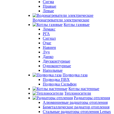
Сигма
Правые
Левые
Водонагреватели электрические
Котлы газовые
Лемакс
РГА
Сигнал
Очаг
Навиен
Луч
Данко
Двухконтурные
Одноконтурные
Напольные
Подводка газа
Подводка ПВХ
Подводка Сильфон
Котлы настенные
Теплоносители
Радиаторы отпления
Алюминиевые радиаторы отопления
Биметаллические радиатор отопления
Стальные радиаторы отопления Lemax