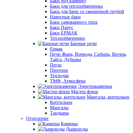
Баки под каменку
Баки для теплообменника
Баки для бани со смещенной трубой
Навесные баки
Баки самоварного типа
Баки Парус
Баки ЕРМАК
Теплообменники
Банные печи
Ермак
Печи Жара, Воевода, Сибирь, Витязь,
Тайга, Дубрава
Пегас
Протопи
Теплодар
ТМФ, Атмосфера
Электрокаменки
Мастер флеш
Мангалы, коптильни
Коптильни
Мангалы
Тандыры
Отопление
Камины
Дымоходы