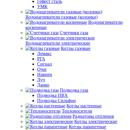
Гефест сталь
УМК
Водонагреватели газовые (колонки)
Водонагреватели
косвенные
Счетчики газа
Водонагреватели электрические
Котлы газовые
Лемакс
РГА
Сигнал
Очаг
Навиен
Луч
Данко
Подводка газа
Подводка ПВХ
Подводка Сильфон
Котлы настенные
Теплоносители
Радиаторы отпления
Котлы электрические
Котлы парапетные