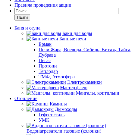
Правила проведения акции
Найти
Баня и сауна
Баки для воды
Банные печи
Ермак
Печи Жара, Воевода, Сибирь, Витязь, Тайга,
Дубрава
Пегас
Протопи
Теплодар
ТМФ, Атмосфера
Электрокаменки
Мастер флеш
Мангалы, коптильни
Отопление
Камины
Дымоходы
Гефест сталь
УМК
Водонагреватели газовые (колонки)