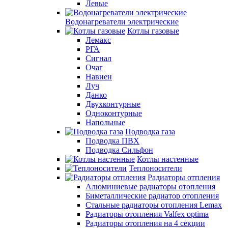
Левые
Водонагреватели электрические
Котлы газовые
Лемакс
РГА
Сигнал
Очаг
Навиен
Луч
Данко
Двухконтурные
Одноконтурные
Напольные
Подводка газа
Подводка ПВХ
Подводка Сильфон
Котлы настенные
Теплоносители
Радиаторы отпления
Алюминиевые радиаторы отопления
Биметаллические радиатор отопления
Стальные радиаторы отопления Lemax
Радиаторы отопления Valfex optima
Радиаторы отопления на 4 секции