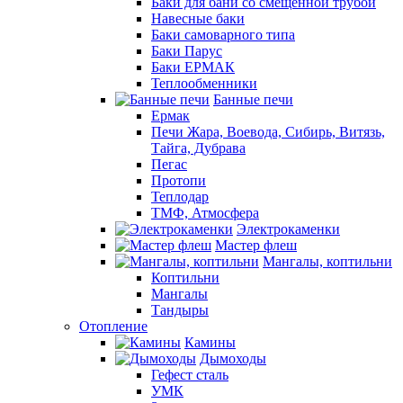
Баки для бани со смещенной трубой
Навесные баки
Баки самоварного типа
Баки Парус
Баки ЕРМАК
Теплообменники
Банные печи
Ермак
Печи Жара, Воевода, Сибирь, Витязь,
Тайга, Дубрава
Пегас
Протопи
Теплодар
ТМФ, Атмосфера
Электрокаменки
Мастер флеш
Мангалы, коптильни
Коптильни
Мангалы
Тандыры
Отопление
Камины
Дымоходы
Гефест сталь
УМК