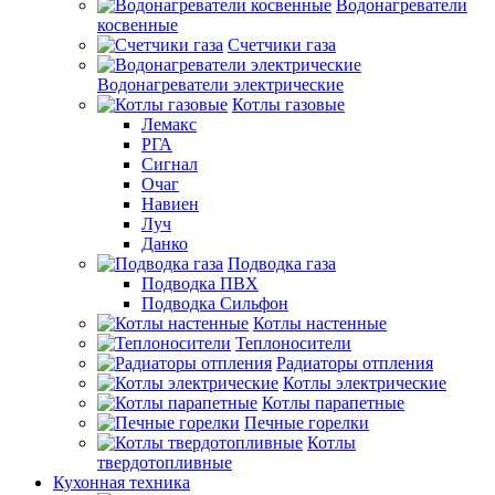
Водонагреватели
косвенные
Счетчики газа
Водонагреватели электрические
Котлы газовые
Лемакс
РГА
Сигнал
Очаг
Навиен
Луч
Данко
Подводка газа
Подводка ПВХ
Подводка Сильфон
Котлы настенные
Теплоносители
Радиаторы отпления
Котлы электрические
Котлы парапетные
Печные горелки
Котлы
твердотопливные
Кухонная техника