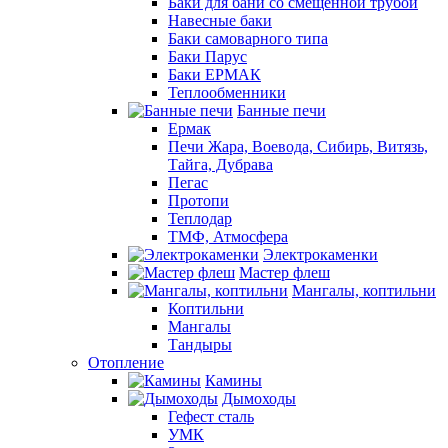
Баки для бани со смещенной трубой
Навесные баки
Баки самоварного типа
Баки Парус
Баки ЕРМАК
Теплообменники
Банные печи
Ермак
Печи Жара, Воевода, Сибирь, Витязь,
Тайга, Дубрава
Пегас
Протопи
Теплодар
ТМФ, Атмосфера
Электрокаменки
Мастер флеш
Мангалы, коптильни
Коптильни
Мангалы
Тандыры
Отопление
Камины
Дымоходы
Гефест сталь
УМК