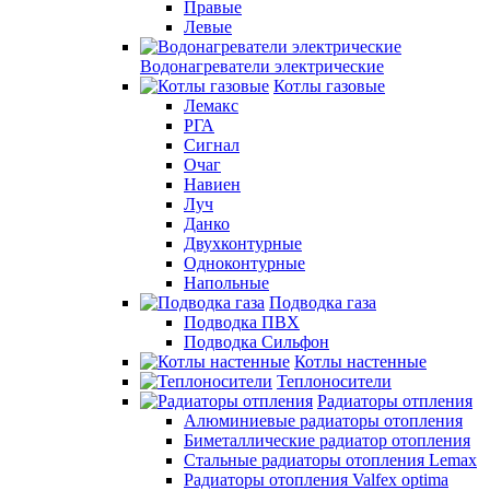
Правые
Левые
Водонагреватели электрические
Котлы газовые
Лемакс
РГА
Сигнал
Очаг
Навиен
Луч
Данко
Двухконтурные
Одноконтурные
Напольные
Подводка газа
Подводка ПВХ
Подводка Сильфон
Котлы настенные
Теплоносители
Радиаторы отпления
Алюминиевые радиаторы отопления
Биметаллические радиатор отопления
Стальные радиаторы отопления Lemax
Радиаторы отопления Valfex optima