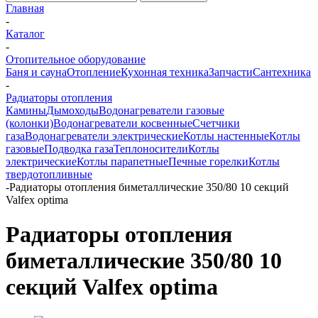
Главная
-
Каталог
-
Отопительное оборудование
Баня и сауна
Отопление
Кухонная техника
Запчасти
Сантехника
-
Радиаторы отопления
Камины
Дымоходы
Водонагреватели газовые
(колонки)
Водонагреватели косвенные
Счетчики
газа
Водонагреватели электрические
Котлы настенные
Котлы
газовые
Подводка газа
Теплоносители
Котлы
электрические
Котлы парапетные
Печные горелки
Котлы
твердотопливные
-
Радиаторы отопления биметаллические 350/80 10 секций
Valfex optima
Радиаторы отопления
биметаллические 350/80 10
секций Valfex optima