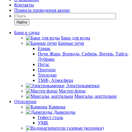
Контакты
Правила проведения акции
Найти
Баня и сауна
Баки для воды
Банные печи
Ермак
Печи Жара, Воевода, Сибирь, Витязь, Тайга,
Дубрава
Пегас
Протопи
Теплодар
ТМФ, Атмосфера
Электрокаменки
Мастер флеш
Мангалы, коптильни
Отопление
Камины
Дымоходы
Гефест сталь
УМК