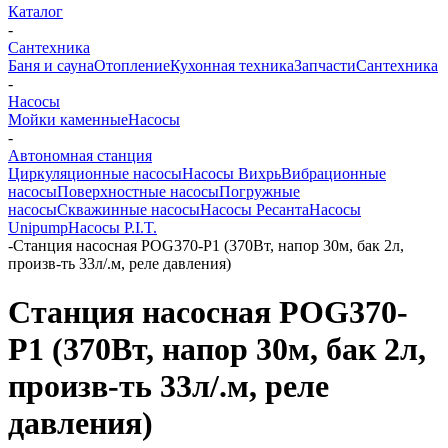
Каталог
-
Сантехника
Баня и сауна
Отопление
Кухонная техника
Запчасти
Сантехника
-
Насосы
Мойки каменные
Насосы
-
Автономная станция
Циркуляционные насосы
Насосы Вихрь
Вибрационные
насосы
Поверхностные насосы
Погружные
насосы
Скважинные насосы
Насосы Ресанта
Насосы
Unipump
Насосы P.I.T.
-
Станция насосная POG370-P1 (370Вт, напор 30м, бак 2л,
произв-ть 33л/.м, реле давления)
Станция насосная POG370-
P1 (370Вт, напор 30м, бак 2л,
произв-ть 33л/.м, реле
давления)