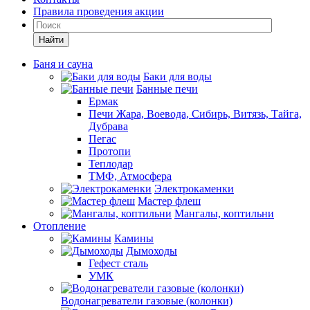
Правила проведения акции
Найти
Баня и сауна
Баки для воды
Банные печи
Ермак
Печи Жара, Воевода, Сибирь, Витязь, Тайга,
Дубрава
Пегас
Протопи
Теплодар
ТМФ, Атмосфера
Электрокаменки
Мастер флеш
Мангалы, коптильни
Отопление
Камины
Дымоходы
Гефест сталь
УМК
Водонагреватели газовые (колонки)