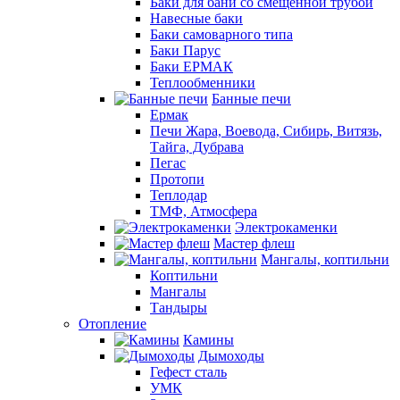
Баки для бани со смещенной трубой
Навесные баки
Баки самоварного типа
Баки Парус
Баки ЕРМАК
Теплообменники
Банные печи
Ермак
Печи Жара, Воевода, Сибирь, Витязь,
Тайга, Дубрава
Пегас
Протопи
Теплодар
ТМФ, Атмосфера
Электрокаменки
Мастер флеш
Мангалы, коптильни
Коптильни
Мангалы
Тандыры
Отопление
Камины
Дымоходы
Гефест сталь
УМК