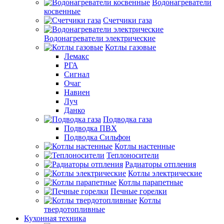
Водонагреватели
косвенные
Счетчики газа
Водонагреватели электрические
Котлы газовые
Лемакс
РГА
Сигнал
Очаг
Навиен
Луч
Данко
Подводка газа
Подводка ПВХ
Подводка Сильфон
Котлы настенные
Теплоносители
Радиаторы отпления
Котлы электрические
Котлы парапетные
Печные горелки
Котлы
твердотопливные
Кухонная техника