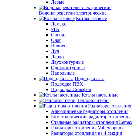
Левые
Водонагреватели электрические
Котлы газовые
Лемакс
РГА
Сигнал
Очаг
Навиен
Луч
Данко
Двухконтурные
Одноконтурные
Напольные
Подводка газа
Подводка ПВХ
Подводка Сильфон
Котлы настенные
Теплоносители
Радиаторы отпления
Алюминиевые радиаторы отопления
Биметаллические радиатор отопления
Стальные радиаторы отопления Lemax
Радиаторы отопления Valfex optima
Радиаторы отопления на 4 секции